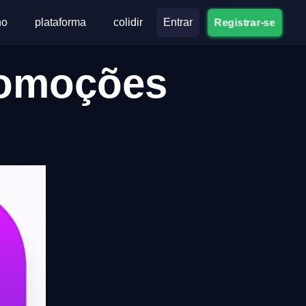
no
plataforma
colidir
Entrar
Registrar-se
Promoções