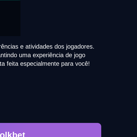
ências e atividades dos jogadores.
ntindo uma experiência de jogo
a feita especialmente para você!
olkbet