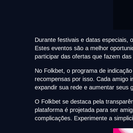
Durante festivais e datas especiais,
Estes eventos são a melhor oportuni
participar das ofertas que fazem das 
No Folkbet, o programa de indicação
recompensas por isso. Cada amigo in
expandir sua rede e aumentar seus 
O Folkbet se destaca pela transparê
plataforma é projetada para ser ami
complicações. Experimente a simplici