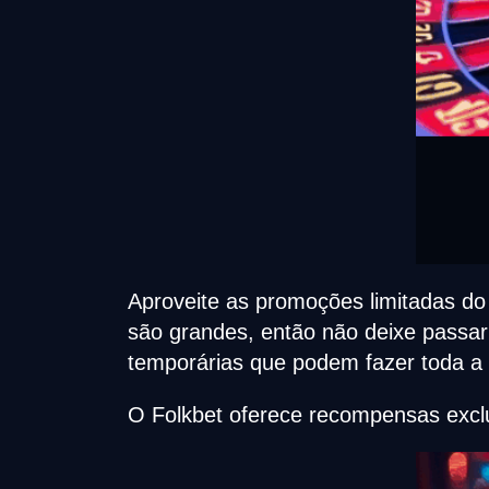
Aproveite as promoções limitadas do 
são grandes, então não deixe passar
temporárias que podem fazer toda a
O Folkbet oferece recompensas exclu