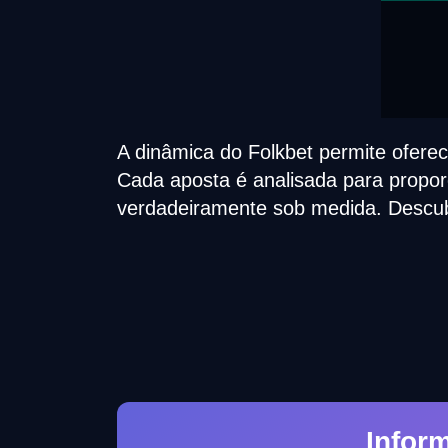
A dinâmica do Folkbet permite ofere
Cada aposta é analisada para propor
verdadeiramente sob medida. Descubr
Infor