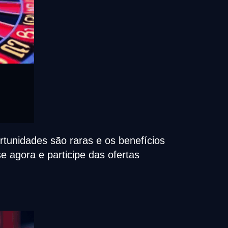
rtunidades são raras e os benefícios
 agora e participe das ofertas